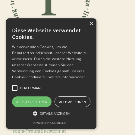
×
Diese Webseite verwendet
Cookies.
Wir verwenden Cookies, um die
Benutzerfreundlichkeit unserer Website zu
verbessern. Durch die weitere Nutzung
unserer Webseite stimmen Sie der
raumflüstern
Verwendung von Cookies gemäß unserer
interior·design·living
Cookie-Richtlinie zu.
Weitere Informationen
PERFORMANCE
ALLE AKZEPTIEREN
ALLE ABLEHNEN
Sonja Höretzeder
DETAILS ANZEIGEN
Hauptstraße 16
POWERED BY COOKIESCRIPT
2532 Heiligenkreuz
sonja@raumfluestern.at