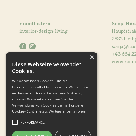
raumflüstern
Sonja Hör
interior·design·living
Hauptstraß
2532 Heili
sonja@rau
+43 664 2
×
www.raumf
Diese Webseite verwendet
Cookies.
Wir verwenden Cookies, um die
Benutzerfreundlichkeit unserer Website zu
verbessern. Durch die weitere Nutzung
unserer Webseite stimmen Sie der
Verwendung von Cookies gemäß unserer
Cookie-Richtlinie zu.
Weitere Informationen
PERFORMANCE