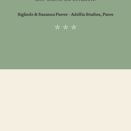
Siglinde & Susanna Purrer · Adelfia Studios, Paros
* * *