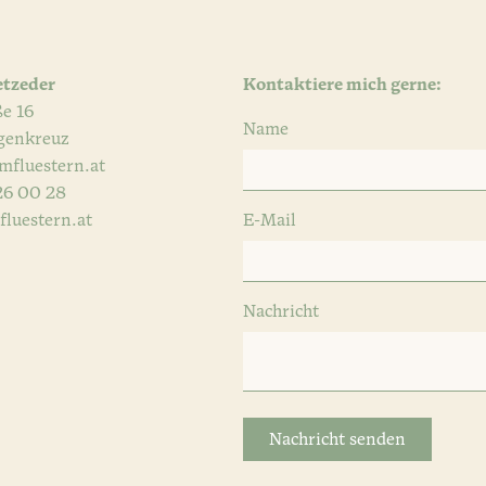
etzeder
Kontaktiere mich gerne:
e 16
Name
genkreuz
mfluestern.at
26 00 28
luestern.at
E-Mail
Nachricht