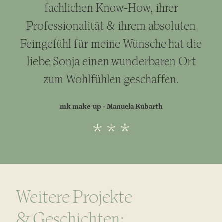
fachlichen Know-How, ihrer
Professionalität & ihrem absoluten
Feingefühl für meine Wünsche hat die
liebe Sonja einen wunderbaren Ort
zum Wohlfühlen geschaffen.
mk make-up · Manuela Kubarth
* * *
Weitere Projekte
& Geschichten: